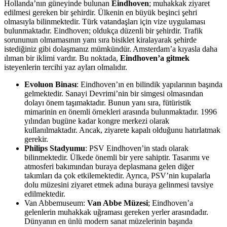
Hollanda’nın güneyinde bulunan
Eindhoven
; muhakkak ziyaret
edilmesi gereken bir şehirdir. Ülkenin en büyük beşinci şehri
olmasıyla bilinmektedir. Türk vatandaşları için vize uygulaması
bulunmaktadır. Eindhoven; oldukça düzenli bir şehirdir. Trafik
sorununun olmamasının yanı sıra bisiklet kiralayarak şehirde
istediğiniz gibi dolaşmanız mümkündür. Amsterdam’a kıyasla daha
ılıman bir iklimi vardır. Bu noktada,
Eindhoven’a gitmek
isteyenlerin tercihi yaz ayları olmalıdır.
Evoluon Binası
: Eindhoven’ın en bilindik yapılarının başında
gelmektedir. Sanayi Devrimi’nin bir simgesi olmasından
dolayı önem taşımaktadır. Bunun yanı sıra, fütüristik
mimarinin en önemli örnekleri arasında bulunmaktadır. 1996
yılından bugüne kadar kongre merkezi olarak
kullanılmaktadır. Ancak, ziyarete kapalı olduğunu hatırlatmak
gerekir.
Philips Stadyumu
: PSV Eindhoven’in stadı olarak
bilinmektedir. Ülkede önemli bir yere sahiptir. Tasarımı ve
atmosferi bakımından buraya deplasmana gelen diğer
takımları da çok etkilemektedir. Ayrıca, PSV’nin kupalarla
dolu müzesini ziyaret etmek adına buraya gelinmesi tavsiye
edilmektedir.
Van Abbemuseum:
Van Abbe Müzesi
; Eindhoven’a
gelenlerin muhakkak uğraması gereken yerler arasındadır.
Dünyanın en ünlü modern sanat müzelerinin başında