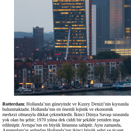
Rotterdam
; Hollanda’nın güneyinde ve Kuzey Denizi’nin kıyısında
bulunmaktadır. Hollanda’nın en önemli lojistik ve ekonomik
merkezi olmasıyla dikkat çekmektedir. İkinci Dünya Savaşı sırasında
yok olan bu şehir; 1970 yılına dek ciddi bir şekilde yeniden inşa
edilmiştir. Avrupa’nın en büyük limanına sahiptir. Aynı zamanda,
Amsterdam’ın ardından Hollanda’nın ikinci büyük şehri ve ticaret