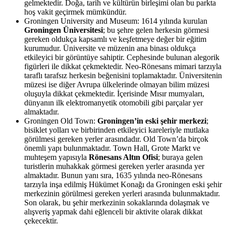
gelmektedir. Doğa, tarih ve kültürün birleşimi olan bu parkta
hoş vakit geçirmek mümkündür.
Groningen University and Museum: 1614 yılında kurulan
Groningen Üniversitesi
; bu şehre gelen herkesin görmesi
gereken oldukça kapsamlı ve keşfetmeye değer bir eğitim
kurumudur. Üniversite ve müzenin ana binası oldukça
etkileyici bir görüntüye sahiptir. Cephesinde bulunan alegorik
figürleri ile dikkat çekmektedir. Neo-Rönesans mimari tarzıyla
taraflı tarafsız herkesin beğenisini toplamaktadır. Üniversitenin
müzesi ise diğer Avrupa ülkelerinde olmayan bilim müzesi
oluşuyla dikkat çekmektedir. İçerisinde Mısır mumyaları,
dünyanın ilk elektromanyetik otomobili gibi parçalar yer
almaktadır.
Groningen Old Town:
Groningen’in eski şehir merkezi
;
bisiklet yolları ve birbirinden etkileyici kareleriyle mutlaka
görülmesi gereken yerler arasındadır. Old Town’da birçok
önemli yapı bulunmaktadır. Town Hall, Grote Markt ve
muhteşem yapısıyla
Rönesans Altın Ofisi
; buraya gelen
turistlerin muhakkak görmesi gereken yerler arasında yer
almaktadır. Bunun yanı sıra, 1635 yılında neo-Rönesans
tarzıyla inşa edilmiş Hükümet Konağı da Groningen eski şehir
merkezinin görülmesi gereken yerleri arasında bulunmaktadır.
Son olarak, bu şehir merkezinin sokaklarında dolaşmak ve
alışveriş yapmak dahi eğlenceli bir aktivite olarak dikkat
çekecektir.