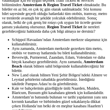
vatandaşlar için en uygun seçenek Train Tickets & Services
bölümünden
Amsterdam & Region Travel Ticket
olmaktadır. Bu
biletler en az bir, en çok üç gün olarak satılmaktadır. Söz konusu
bilet sayesinde geçerli olduğu hatlardaki tüm otobüs, tramvay, metro
ve trenlerde avantajlı bir şekilde yolculuk edebilirsiniz. Sonuç
olarak, belki de çok geniş bir rotayı çok uygun bir ücretle gezme
şansını yakalamış olursunuz.
Region Travel Ticket
ile nereleri
gezebileceğiniz hakkında daha çok bilgi almaya ne dersiniz?
Schippol Havaalanı’ndan Amsterdam merkeze ulaşımınız için
kullanabilirsiniz.
Aynı zamanda, Amsterdam merkezde gezerken tüm metro,
otobüs ve tramvay hatlarında bu bileti kullanabilirsiniz.
Beverwijk, Purmerend, Zaandam, Edam, Volendam ve daha
birçok kasabayı gezebilirsiniz. Aynı zamanda,
Amsterdam
Beach
olarak bilinen sahil bölgesinde kullanabileceğiniz bir
bilettir.
New Land olarak bilinen Yeni Şehir Bölgesi’ndeki Almere ve
Leystad şehirlerini rahatlıkla gezebilirsiniz. İstediğiniz
takdirde Pampus Adası’nı da görebilirsiniz.
Kale ve bahçelerinin güzelliğiyle ünlü Naarden, Muiden,
Blaricum, Bussum gibi kasabalara gitmek için kullanılabilir.
Amsterdam’ın batısında bulunan ve tarihi yapılarının yanı sıra
kıvrımlı kanalları ve birbirinden güzel sokaklarıyla dikkat
çeken Hollanda’nın belki de en meşhur kasabası Haarlem’i