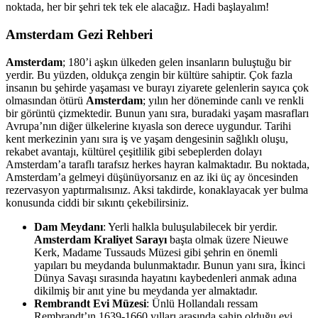
noktada, her bir şehri tek tek ele alacağız. Hadi başlayalım!
Amsterdam Gezi Rehberi
Amsterdam
; 180’i aşkın ülkeden gelen insanların buluştuğu bir
yerdir. Bu yüzden, oldukça zengin bir kültüre sahiptir. Çok fazla
insanın bu şehirde yaşaması ve burayı ziyarete gelenlerin sayıca çok
olmasından ötürü
Amsterdam
; yılın her döneminde canlı ve renkli
bir görüntü çizmektedir. Bunun yanı sıra, buradaki yaşam masrafları
Avrupa’nın diğer ülkelerine kıyasla son derece uygundur. Tarihi
kent merkezinin yanı sıra iş ve yaşam dengesinin sağlıklı oluşu,
rekabet avantajı, kültürel çeşitlilik gibi sebeplerden dolayı
Amsterdam’a taraflı tarafsız herkes hayran kalmaktadır. Bu noktada,
Amsterdam’a gelmeyi düşünüyorsanız en az iki üç ay öncesinden
rezervasyon yaptırmalısınız. Aksi takdirde, konaklayacak yer bulma
konusunda ciddi bir sıkıntı çekebilirsiniz.
Dam Meydanı
: Yerli halkla buluşulabilecek bir yerdir.
Amsterdam Kraliyet Sarayı
başta olmak üzere Nieuwe
Kerk, Madame Tussauds Müzesi gibi şehrin en önemli
yapıları bu meydanda bulunmaktadır. Bunun yanı sıra, İkinci
Dünya Savaşı sırasında hayatını kaybedenleri anmak adına
dikilmiş bir anıt yine bu meydanda yer almaktadır.
Rembrandt Evi Müzesi
: Ünlü Hollandalı ressam
Rembrandt’ın 1639-1660 yılları arasında sahip olduğu evi