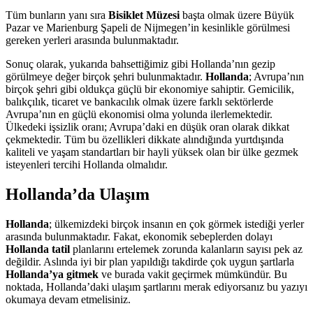
Tüm bunların yanı sıra
Bisiklet Müzesi
başta olmak üzere Büyük
Pazar ve Marienburg Şapeli de Nijmegen’in kesinlikle görülmesi
gereken yerleri arasında bulunmaktadır.
Sonuç olarak, yukarıda bahsettiğimiz gibi Hollanda’nın gezip
görülmeye değer birçok şehri bulunmaktadır.
Hollanda
; Avrupa’nın
birçok şehri gibi oldukça güçlü bir ekonomiye sahiptir. Gemicilik,
balıkçılık, ticaret ve bankacılık olmak üzere farklı sektörlerde
Avrupa’nın en güçlü ekonomisi olma yolunda ilerlemektedir.
Ülkedeki işsizlik oranı; Avrupa’daki en düşük oran olarak dikkat
çekmektedir. Tüm bu özellikleri dikkate alındığında yurtdışında
kaliteli ve yaşam standartları bir hayli yüksek olan bir ülke gezmek
isteyenleri tercihi Hollanda olmalıdır.
Hollanda’da Ulaşım
Hollanda
; ülkemizdeki birçok insanın en çok görmek istediği yerler
arasında bulunmaktadır. Fakat, ekonomik sebeplerden dolayı
Hollanda tatil
planlarını ertelemek zorunda kalanların sayısı pek az
değildir. Aslında iyi bir plan yapıldığı takdirde çok uygun şartlarla
Hollanda’ya gitmek
ve burada vakit geçirmek mümkündür. Bu
noktada, Hollanda’daki ulaşım şartlarını merak ediyorsanız bu yazıyı
okumaya devam etmelisiniz.