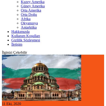
Kuzey Amerika
Güney Amerika
Orta Amerika
Orta Doğu
Afrika
Okyanusya
Antarktika
Hakkımızda
Kullanım Koşulları
Gizlilik Sözleşmesi
İletişim
İlginizi Çekebilir
11 Eki, 2020