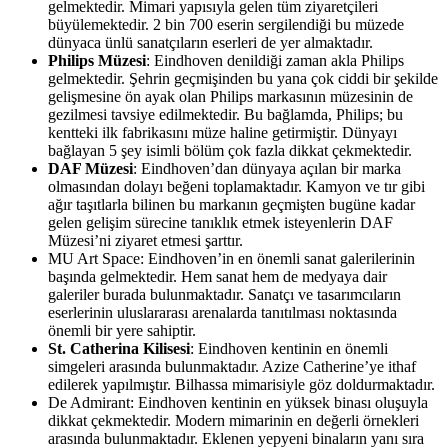
gelmektedir. Mimari yapısıyla gelen tüm ziyaretçileri
büyülemektedir. 2 bin 700 eserin sergilendiği bu müzede
dünyaca ünlü sanatçıların eserleri de yer almaktadır.
Philips Müzesi
: Eindhoven denildiği zaman akla Philips
gelmektedir. Şehrin geçmişinden bu yana çok ciddi bir şekilde
gelişmesine ön ayak olan Philips markasının müzesinin de
gezilmesi tavsiye edilmektedir. Bu bağlamda, Philips; bu
kentteki ilk fabrikasını müze haline getirmiştir. Dünyayı
bağlayan 5 şey isimli bölüm çok fazla dikkat çekmektedir.
DAF Müzesi
: Eindhoven’dan dünyaya açılan bir marka
olmasından dolayı beğeni toplamaktadır. Kamyon ve tır gibi
ağır taşıtlarla bilinen bu markanın geçmişten bugüne kadar
gelen gelişim sürecine tanıklık etmek isteyenlerin DAF
Müzesi’ni ziyaret etmesi şarttır.
MU Art Space: Eindhoven’in en önemli sanat galerilerinin
başında gelmektedir. Hem sanat hem de medyaya dair
galeriler burada bulunmaktadır. Sanatçı ve tasarımcıların
eserlerinin uluslararası arenalarda tanıtılması noktasında
önemli bir yere sahiptir.
St. Catherina Kilisesi
: Eindhoven kentinin en önemli
simgeleri arasında bulunmaktadır. Azize Catherine’ye ithaf
edilerek yapılmıştır. Bilhassa mimarisiyle göz doldurmaktadır.
De Admirant: Eindhoven kentinin en yüksek binası oluşuyla
dikkat çekmektedir. Modern mimarinin en değerli örnekleri
arasında bulunmaktadır. Eklenen yepyeni binaların yanı sıra