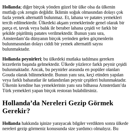
Hollanda
; diğer birçok yönden güzel bir ülke olsa da ülkenin
mutfağı çok zengin değildir. İklimin soğuk olmasından dolayı çok
fazla yemek alternatifi bulunmaz. Et, lahana ve patates yemekleri
tercih edilmektedir. Ülkedeki akşam yemeklerinde genel olarak bir
parça et, tavuk veya balık ile beraber lahana çeşidi ve farklı bir
şekilde pişirilmiş patates verilmektedir. Bunun yanı sıra,
Amsterdam’da dünyanın birçok yerinden gelen göçmenlerin
bulunmasından dolayı ciddi bir yemek alternatifi sayısı
bulunmaktadır.
Hollanda peynirleri
; bu ülkedeki mutlaka tadılması gereken
lezzetlerin başında gelmektedir. Ülkede yüzlerce farklı peynir çeşidi
bulunmaktadır. Ancak, bu peynirler arasında en popüler olanları
Gouda olarak bilinmektedir. Bunun yanı sıra, keçi etinden yapılan
veya farklı baharatlar ile tatlandırılan peynir çeşitleri bulunmaktadır.
Ülkenin kendine has yemeklerinin yanı sıra bilhassa Amsterdam’da
Türk yemekleri yapan birçok restoran bulabilirsiniz.
Hollanda’da Nereleri Gezip Görmek
Gerekir?
Hollanda
hakkında işinize yarayacak bilgiler verdikten sonra ülkede
nereleri gezip görmeniz konusunda size yardımcı olmalıyız. Bu