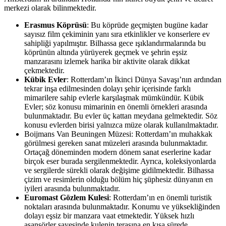
merkezi olarak bilinmektedir.
Erasmus Köprüsü
: Bu köprüde geçmişten bugüne kadar
sayısız film çekiminin yanı sıra etkinlikler ve konserlere ev
sahipliği yapılmıştır. Bilhassa gece ışıklandırmalarında bu
köprünün altında yürüyerek geçmek ve şehrin eşsiz
manzarasını izlemek harika bir aktivite olarak dikkat
çekmektedir.
Kübik Evler
: Rotterdam’ın İkinci Dünya Savaşı’nın ardından
tekrar inşa edilmesinden dolayı şehir içerisinde farklı
mimarilere sahip evlerle karşılaşmak mümkündür. Kübik
Evler; söz konusu mimarinin en önemli örnekleri arasında
bulunmaktadır. Bu evler üç kattan meydana gelmektedir. Söz
konusu evlerden birisi yalnızca müze olarak kullanılmaktadır.
Boijmans Van Beuningen Müzesi: Rotterdam’ın muhakkak
görülmesi gereken sanat müzeleri arasında bulunmaktadır.
Ortaçağ döneminden modern dönem sanat eserlerine kadar
birçok eser burada sergilenmektedir. Ayrıca, koleksiyonlarda
ve sergilerde sürekli olarak değişime gidilmektedir. Bilhassa
çizim ve resimlerin olduğu bölüm hiç şüphesiz dünyanın en
iyileri arasında bulunmaktadır.
Euromast Gözlem Kulesi
: Rotterdam’ın en önemli turistik
noktaları arasında bulunmaktadır. Konumu ve yüksekliğinden
dolayı eşsiz bir manzara vaat etmektedir. Yüksek hızlı
asansörler sayesinde kulenin terasına en kısa sürede