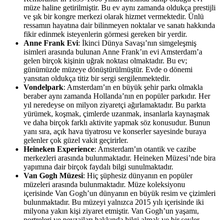
müze haline getirilmiştir. Bu ev aynı zamanda oldukça prestijli
ve şık bir kongre merkezi olarak hizmet vermektedir. Ünlü
ressamın hayatına dair bilinmeyen noktalar ve sanatı hakkında
fikir edinmek isteyenlerin görmesi gereken bir yerdir.
Anne Frank Evi
: İkinci Dünya Savaşı’nın simgeleşmiş
isimleri arasında bulunan Anne Frank’ın evi Amsterdam’a
gelen birçok kişinin uğrak noktası olmaktadır. Bu ev;
günümüzde müzeye dönüştürülmüştür. Evde o dönemi
yansıtan oldukça titiz bir sergi sergilenmektedir.
Vondelpark
: Amsterdam’ın en büyük şehir parkı olmakla
beraber aynı zamanda Hollanda’nın en popüler parkıdır. Her
yıl neredeyse on milyon ziyaretçi ağırlamaktadır. Bu parkta
yürümek, koşmak, çimlerde uzanmak, insanlarla kaynaşmak
ve daha birçok farklı aktivite yapmak söz konusudur. Bunun
yanı sıra, açık hava tiyatrosu ve konserler sayesinde buraya
gelenler çok güzel vakit geçirirler.
Heineken Experience
: Amsterdam’ın otantik ve cazibe
merkezleri arasında bulunmaktadır. Heineken Müzesi’nde bira
yapımına dair birçok faydalı bilgi sunulmaktadır.
Van Gogh Müzesi
: Hiç şüphesiz dünyanın en popüler
müzeleri arasında bulunmaktadır. Müze koleksiyonu
içerisinde Van Gogh’un dünyanın en büyük resim ve çizimleri
bulunmaktadır. Bu müzeyi yalnızca 2015 yılı içerisinde iki
milyona yakın kişi ziyaret etmiştir. Van Gogh’un yaşamı,
portreleri ve peyzajları hakkında bilgi almak ve bir şeyler