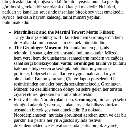
bin yılı aşkın tarihi, doğası ve kültürü dolayısıyla mutlaka gezilip
görülmesi gereken bir yer olarak dikkat çekmektedir. Nehirleri,
parkları ve kanalları sayesinde insanlara birçok şey vaat etmektedir.
Ayrıca, herkesin hayran kalacağı tarihi mimari yapıları
bulunmaktadır.
Martinikerk and the Martini Tower
: Martin Kilisesi;
13.yy’da inşa edilmiştir. Bu kuleden hem Groningen’in hem
de Hollanda’nın manzarasını izlemek mümkündür.
The Groninger Museum
: Hollanda’nın en gelişmiş
teknolojik sanat galerileri arasında bulunmaktadır. Müzede
hem yerel hem de uluslararası sanatçıların modern ve çağdaş
sanat sergi koleksiyonları vardır.
Groningen tarihi
ve kültürü
hakkında bilgi veren arkeolojik buluntuların yanı sıra
portreler, bölgesel el sanatları ve uygulamalı sanatlar yer
almaktadır. Bunun yanı sıra, Çin ve Japon porselenleri ile
resimlerinden örnekler burada sergilenmektedir. Groningen
Müzesi; bu özelliklerinden dolayı bu şehre gelen her turistin
ziyaret etmesi gereken bir numaralı adrestir.
Festival Parks Noorderplantsoen:
Groningen
; bir sanayi şehri
olduğu kadar doğası ve açık alanlarıyla da bilhassa turizm
açısından birçok şey vaat etmektedir. Bu noktada,
Noorderplantsoen; mutlaka görülmesi gereken uzun ve dar bir
parktır. Bu parkta her yıl Ağustos ayında festival
düzenlenmektedir. Festival sırasında parka birçok ziyaretçi