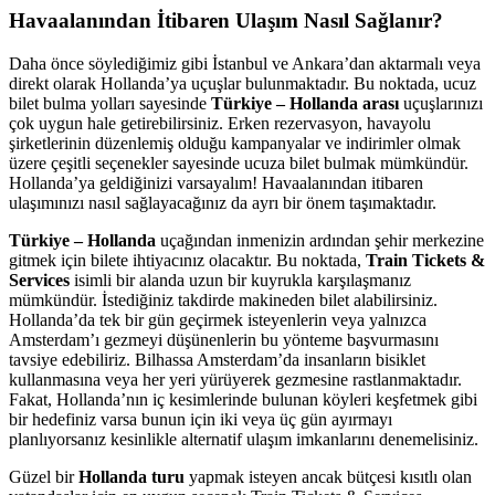
Havaalanından İtibaren Ulaşım Nasıl Sağlanır?
Daha önce söylediğimiz gibi İstanbul ve Ankara’dan aktarmalı veya
direkt olarak Hollanda’ya uçuşlar bulunmaktadır. Bu noktada, ucuz
bilet bulma yolları sayesinde
Türkiye – Hollanda arası
uçuşlarınızı
çok uygun hale getirebilirsiniz. Erken rezervasyon, havayolu
şirketlerinin düzenlemiş olduğu kampanyalar ve indirimler olmak
üzere çeşitli seçenekler sayesinde ucuza bilet bulmak mümkündür.
Hollanda’ya geldiğinizi varsayalım! Havaalanından itibaren
ulaşımınızı nasıl sağlayacağınız da ayrı bir önem taşımaktadır.
Türkiye – Hollanda
uçağından inmenizin ardından şehir merkezine
gitmek için bilete ihtiyacınız olacaktır. Bu noktada,
Train Tickets &
Services
isimli bir alanda uzun bir kuyrukla karşılaşmanız
mümkündür. İstediğiniz takdirde makineden bilet alabilirsiniz.
Hollanda’da tek bir gün geçirmek isteyenlerin veya yalnızca
Amsterdam’ı gezmeyi düşünenlerin bu yönteme başvurmasını
tavsiye edebiliriz. Bilhassa Amsterdam’da insanların bisiklet
kullanmasına veya her yeri yürüyerek gezmesine rastlanmaktadır.
Fakat, Hollanda’nın iç kesimlerinde bulunan köyleri keşfetmek gibi
bir hedefiniz varsa bunun için iki veya üç gün ayırmayı
planlıyorsanız kesinlikle alternatif ulaşım imkanlarını denemelisiniz.
Güzel bir
Hollanda turu
yapmak isteyen ancak bütçesi kısıtlı olan