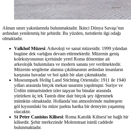
Alman sınırı yakınlarında bulunmaktadır. İkinci Dünya Savaşı’nın
ardından yenilenmiş bir şehirdir. Bu yüzden, turistlerin ilgi odağı
olmaktadır.
Valkhof Müzesi
: Arkeoloji ve sanat müzesidir. 1999 yılından
bugüne dek varlığını devam ettirmektedir. Müzenin geniş
koleksiyonunun içerisinde yerel Roma dönemine ait
arkeolojik buluntulara ve modern sanata yer verilmektedir.
Müzenin sergileme alanına çıkılmasının ardından insanların
karşısına havadar ve bol ışıklı bir alan çıkmaktadır.
Museumpark Heilig Land Stichting Orientalis: 1911 ile 1940
yılları arasında birçok mekan tasarımı yapılmıştır. Suriye ve
Ürdün mimarisinden izler taşıyan bu binalar arasında
yürürken üç tek Tanrılı dine dair birçok şey öğrenmek
mümkün olmaktadır. Hollanda’nın atmosferinde muhteşem
göl kıyısındaki bu müze parkta harika bir deneyim yaşanmış
olacaktır.
St Peter Canisius Kilisesi
: Roma Katolik Kilisesi’ne bağlı bir
kilisedir. Şehir merkezinde Molenstraat isimli caddede
bulunmaktadır.