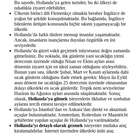
Bu sayede, Hollanda’ya gelen turistler, bu iki ülkeyi de
rahatlıkla ziyaret edebilirler.
Ülkenin birinci dili Flemenkçe olmakla beraber İngilizce de
yoğun bir şekilde konuşulmaktadır. Bu bağlamda, İngilizce
bilenlerin iletişim konusunda hiçbir sıkıntı yaşamayacağı bir
ülkedir.
Hollanda’da farklı dinlere mensup insanlar yaşamaktadır.
Ancak, insanların inançlarına duyulan özgürlük en üst
seviyededir.
Hollanda’da güzel vakit geçirmek istiyorsanız doğru zamanda
gitmelisiniz. Bu noktada, ılık günlerin yani sıcaklığın yirmi
derecenin üzerinde olduğu Nisan ve Ekim ayları arası
dönemin ziyaret için en ideal zaman olduğunu söyleyebiliriz.
Bunun yanı sıra, ülkede Şubat, Mart ve Kasım aylarında dahi
sıcak günlerin olduğunu ifade etmek gerekir. Mayıs ila Eylül
arası dönem ise sıcaklığın 25 derecenin üzerinde olmasından
dolayı ülkedeki en sıcak günlerdir. Tropik nem seviyelerine
Haziran ila Ağustos ayları arasında ulaşılmaktadır. Sonuç
olarak,
Hollanda’ya gitmek
isteyenlerin ilkbahar ve sonbahar
aylarını tercih etmesi tavsiye edilmektedir.
Hollanda’ya İstanbul’dan ve Ankara’dan direkt ve aktarmalı
uçuşlar bulunmaktadır. Amsterdam, Rotterdam ve Maastricht
şehirlerine yapılan uçuşlar ile Hollanda’ya varılmaktadır.
Hollanda’yı detaylı olarak gezmek
isteyenler mutlaka araç
kiralamalıdırlar. İnternet üzerinden ülkedeki ünlü araç