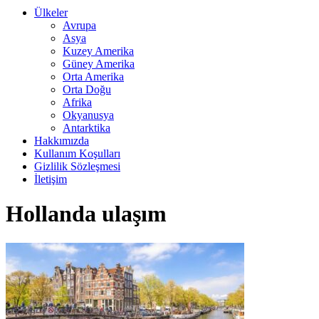
Ülkeler
Avrupa
Asya
Kuzey Amerika
Güney Amerika
Orta Amerika
Orta Doğu
Afrika
Okyanusya
Antarktika
Hakkımızda
Kullanım Koşulları
Gizlilik Sözleşmesi
İletişim
Hollanda ulaşım