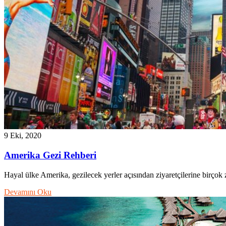
9 Eki, 2020
Amerika Gezi Rehberi
Hayal ülke Amerika, gezilecek yerler açısından ziyaretçilerine birçok
Devamını Oku