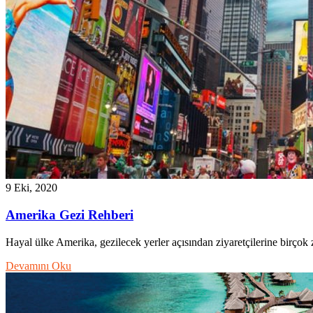
9 Eki, 2020
Amerika Gezi Rehberi
Hayal ülke Amerika, gezilecek yerler açısından ziyaretçilerine birçok
Devamını Oku