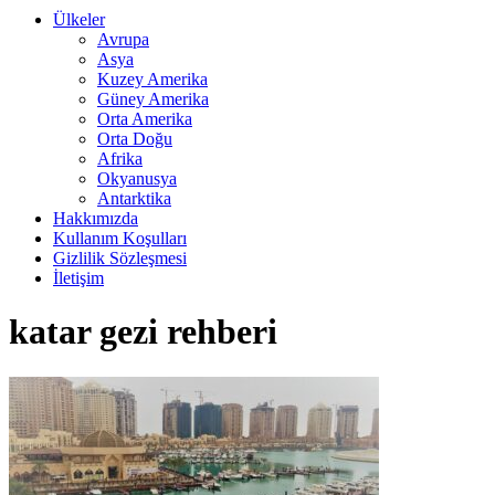
Ülkeler
Avrupa
Asya
Kuzey Amerika
Güney Amerika
Orta Amerika
Orta Doğu
Afrika
Okyanusya
Antarktika
Hakkımızda
Kullanım Koşulları
Gizlilik Sözleşmesi
İletişim
katar gezi rehberi