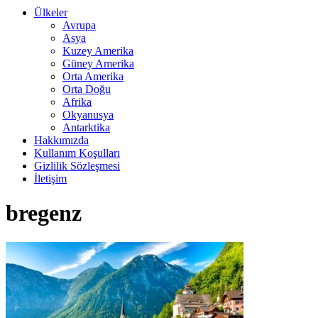
Ülkeler
Avrupa
Asya
Kuzey Amerika
Güney Amerika
Orta Amerika
Orta Doğu
Afrika
Okyanusya
Antarktika
Hakkımızda
Kullanım Koşulları
Gizlilik Sözleşmesi
İletişim
bregenz