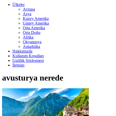
Ülkeler
Avrupa
Asya
Kuzey Amerika
Güney Amerika
Orta Amerika
Orta Doğu
Afrika
Okyanusya
Antarktika
Hakkımızda
Kullanım Koşulları
Gizlilik Sözleşmesi
İletişim
avusturya nerede