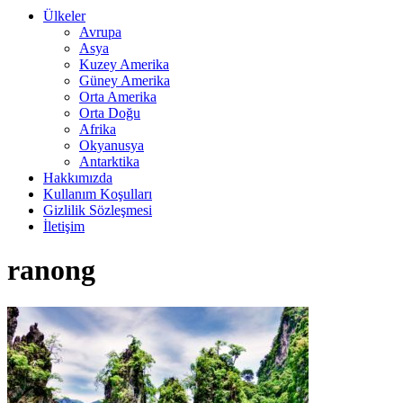
Ülkeler
Avrupa
Asya
Kuzey Amerika
Güney Amerika
Orta Amerika
Orta Doğu
Afrika
Okyanusya
Antarktika
Hakkımızda
Kullanım Koşulları
Gizlilik Sözleşmesi
İletişim
ranong