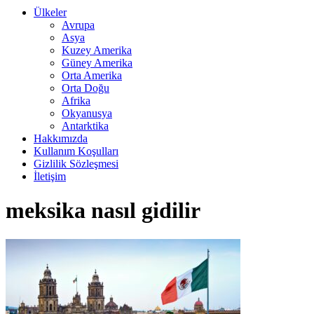
Ülkeler
Avrupa
Asya
Kuzey Amerika
Güney Amerika
Orta Amerika
Orta Doğu
Afrika
Okyanusya
Antarktika
Hakkımızda
Kullanım Koşulları
Gizlilik Sözleşmesi
İletişim
meksika nasıl gidilir