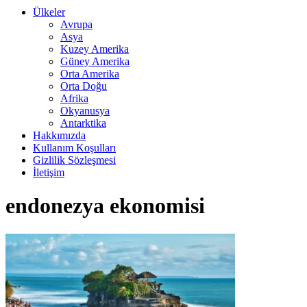
Ülkeler
Avrupa
Asya
Kuzey Amerika
Güney Amerika
Orta Amerika
Orta Doğu
Afrika
Okyanusya
Antarktika
Hakkımızda
Kullanım Koşulları
Gizlilik Sözleşmesi
İletişim
endonezya ekonomisi