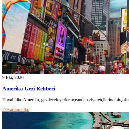
9 Eki, 2020
Amerika Gezi Rehberi
Hayal ülke Amerika, gezilecek yerler açısından ziyaretçilerine birçok
Devamını Oku