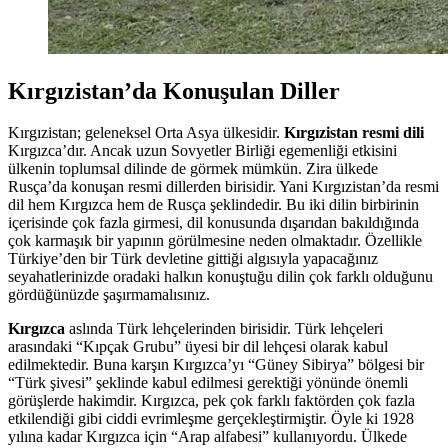
Kırgızistan’da Konuşulan Diller
Kırgızistan; geleneksel Orta Asya ülkesidir.
Kırgızistan resmi dili
Kırgızca’dır. Ancak uzun Sovyetler Birliği egemenliği etkisini
ülkenin toplumsal dilinde de görmek mümkün. Zira ülkede
Rusça’da konuşan resmi dillerden birisidir. Yani Kırgızistan’da resmi
dil hem Kırgızca hem de Rusça şeklindedir. Bu iki dilin birbirinin
içerisinde çok fazla girmesi, dil konusunda dışarıdan bakıldığında
çok karmaşık bir yapının görülmesine neden olmaktadır. Özellikle
Türkiye’den bir Türk devletine gittiği algısıyla yapacağınız
seyahatlerinizde oradaki halkın konuştuğu dilin çok farklı olduğunu
gördüğünüzde şaşırmamalısınız.
Kırgızca
aslında Türk lehçelerinden birisidir. Türk lehçeleri
arasındaki “Kıpçak Grubu” üyesi bir dil lehçesi olarak kabul
edilmektedir. Buna karşın Kırgızca’yı “Güney Sibirya” bölgesi bir
“Türk şivesi” şeklinde kabul edilmesi gerektiği yönünde önemli
görüşlerde hakimdir. Kırgızca, pek çok farklı faktörden çok fazla
etkilendiği gibi ciddi evrimleşme gerçekleştirmiştir. Öyle ki 1928
yılına kadar Kırgızca için “Arap alfabesi” kullanıyordu. Ülkede