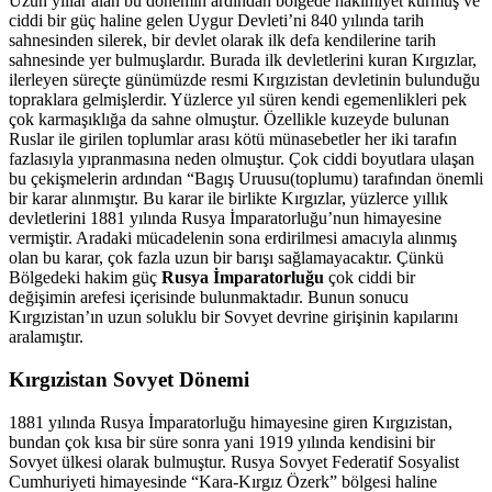
Uzun yıllar alan bu dönemin ardından bölgede hakimiyet kurmuş ve
ciddi bir güç haline gelen Uygur Devleti’ni 840 yılında tarih
sahnesinden silerek, bir devlet olarak ilk defa kendilerine tarih
sahnesinde yer bulmuşlardır. Burada ilk devletlerini kuran Kırgızlar,
ilerleyen süreçte günümüzde resmi Kırgızistan devletinin bulunduğu
topraklara gelmişlerdir. Yüzlerce yıl süren kendi egemenlikleri pek
çok karmaşıklığa da sahne olmuştur. Özellikle kuzeyde bulunan
Ruslar ile girilen toplumlar arası kötü münasebetler her iki tarafın
fazlasıyla yıpranmasına neden olmuştur. Çok ciddi boyutlara ulaşan
bu çekişmelerin ardından “Bagış Uruusu(toplumu) tarafından önemli
bir karar alınmıştır. Bu karar ile birlikte Kırgızlar, yüzlerce yıllık
devletlerini 1881 yılında Rusya İmparatorluğu’nun himayesine
vermiştir. Aradaki mücadelenin sona erdirilmesi amacıyla alınmış
olan bu karar, çok fazla uzun bir barışı sağlamayacaktır. Çünkü
Bölgedeki hakim güç
Rusya İmparatorluğu
çok ciddi bir
değişimin arefesi içerisinde bulunmaktadır. Bunun sonucu
Kırgızistan’ın uzun soluklu bir Sovyet devrine girişinin kapılarını
aralamıştır.
Kırgızistan Sovyet Dönemi
1881 yılında Rusya İmparatorluğu himayesine giren Kırgızistan,
bundan çok kısa bir süre sonra yani 1919 yılında kendisini bir
Sovyet ülkesi olarak bulmuştur. Rusya Sovyet Federatif Sosyalist
Cumhuriyeti himayesinde “Kara-Kırgız Özerk” bölgesi haline