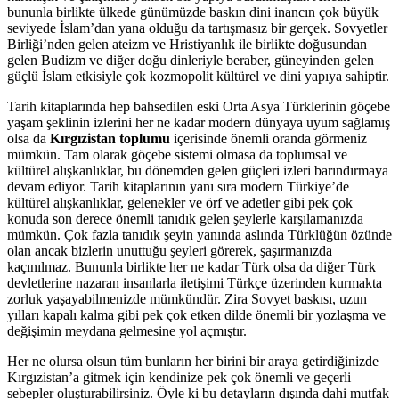
bununla birlikte ülkede günümüzde baskın dini inancın çok büyük
seviyede İslam’dan yana olduğu da tartışmasız bir gerçek. Sovyetler
Birliği’nden gelen ateizm ve Hristiyanlık ile birlikte doğusundan
gelen Budizm ve diğer doğu dinleriyle beraber, güneyinden gelen
güçlü İslam etkisiyle çok kozmopolit kültürel ve dini yapıya sahiptir.
Tarih kitaplarında hep bahsedilen eski Orta Asya Türklerinin göçebe
yaşam şeklinin izlerini her ne kadar modern dünyaya uyum sağlamış
olsa da
Kırgızistan toplumu
içerisinde önemli oranda görmeniz
mümkün. Tam olarak göçebe sistemi olmasa da toplumsal ve
kültürel alışkanlıklar, bu dönemden gelen güçleri izleri barındırmaya
devam ediyor. Tarih kitaplarının yanı sıra modern Türkiye’de
kültürel alışkanlıklar, gelenekler ve örf ve adetler gibi pek çok
konuda son derece önemli tanıdık gelen şeylerle karşılamanızda
mümkün. Çok fazla tanıdık şeyin yanında aslında Türklüğün özünde
olan ancak bizlerin unuttuğu şeyleri görerek, şaşırmanızda
kaçınılmaz. Bununla birlikte her ne kadar Türk olsa da diğer Türk
devletlerine nazaran insanlarla iletişimi Türkçe üzerinden kurmakta
zorluk yaşayabilmenizde mümkündür. Zira Sovyet baskısı, uzun
yılları kapalı kalma gibi pek çok etken dilde önemli bir yozlaşma ve
değişimin meydana gelmesine yol açmıştır.
Her ne olursa olsun tüm bunların her birini bir araya getirdiğinizde
Kırgızistan’a gitmek için kendinize pek çok önemli ve geçerli
sebepler oluşturabilirsiniz. Öyle ki bu detayların dışında dahi mutfak