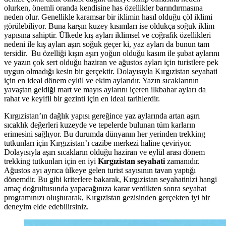
olurken, önemli oranda kendisine has özellikler barındırmasına
neden olur. Genellikle karamsar bir iklimin hasıl olduğu çöl iklimi
görülebiliyor. Buna karşın kuzey kısımları ise oldukça soğuk iklim
yapısına sahiptir. Ülkede kış ayları iklimsel ve coğrafik özellikleri
nedeni ile kış ayları aşırı soğuk geçer ki, yaz ayları da bunun tam
tersidir. Bu özelliği kışın aşırı yoğun olduğu kasım ile şubat aylarını
ve yazın çok sert olduğu haziran ve ağustos ayları için turistlere pek
uygun olmadığı kesin bir gerçektir. Dolayısıyla Kırgızistan seyahati
için en ideal dönem eylül ve ekim aylarıdır. Yazın sıcaklarının
yavaştan geldiği mart ve mayıs aylarını içeren ilkbahar ayları da
rahat ve keyifli bir gezinti için en ideal tarihlerdir.
Kırgızistan’ın dağlık yapısı gereğince yaz aylarında artan aşırı
sıcaklık değerleri kuzeyde ve tepelerde bulunan tüm karların
erimesini sağlıyor. Bu durumda dünyanın her yerinden trekking
tutkunları için Kırgızistan’ı cazibe merkezi haline çeviriyor.
Dolayısıyla aşırı sıcakların olduğu haziran ve eylül arası dönem
trekking tutkunları için en iyi
Kırgızistan seyahati
zamanıdır.
Ağustos ayı ayrıca ülkeye gelen turist sayısının tavan yaptığı
dönemdir. Bu gibi kriterlere bakarak, Kırgızistan seyahatinizi hangi
amaç doğrultusunda yapacağınıza karar verdikten sonra seyahat
programınızı oluşturarak, Kırgızistan gezisinden gerçekten iyi bir
deneyim elde edebilirsiniz.