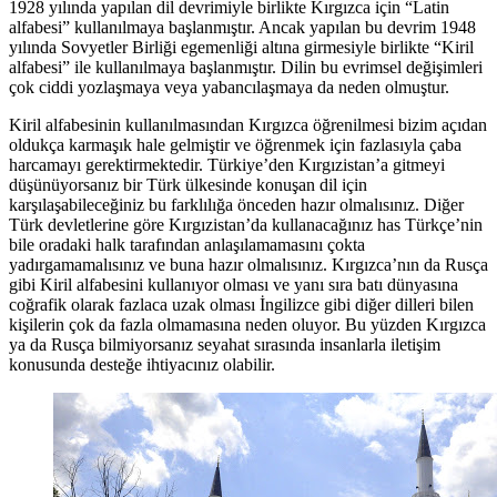
1928 yılında yapılan dil devrimiyle birlikte Kırgızca için “Latin
alfabesi” kullanılmaya başlanmıştır. Ancak yapılan bu devrim 1948
yılında Sovyetler Birliği egemenliği altına girmesiyle birlikte “Kiril
alfabesi” ile kullanılmaya başlanmıştır. Dilin bu evrimsel değişimleri
çok ciddi yozlaşmaya veya yabancılaşmaya da neden olmuştur.
Kiril alfabesinin kullanılmasından Kırgızca öğrenilmesi bizim açıdan
oldukça karmaşık hale gelmiştir ve öğrenmek için fazlasıyla çaba
harcamayı gerektirmektedir. Türkiye’den Kırgızistan’a gitmeyi
düşünüyorsanız bir Türk ülkesinde konuşan dil için
karşılaşabileceğiniz bu farklılığa önceden hazır olmalısınız. Diğer
Türk devletlerine göre Kırgızistan’da kullanacağınız has Türkçe’nin
bile oradaki halk tarafından anlaşılamamasını çokta
yadırgamamalısınız ve buna hazır olmalısınız. Kırgızca’nın da Rusça
gibi Kiril alfabesini kullanıyor olması ve yanı sıra batı dünyasına
coğrafik olarak fazlaca uzak olması İngilizce gibi diğer dilleri bilen
kişilerin çok da fazla olmamasına neden oluyor. Bu yüzden Kırgızca
ya da Rusça bilmiyorsanız seyahat sırasında insanlarla iletişim
konusunda desteğe ihtiyacınız olabilir.