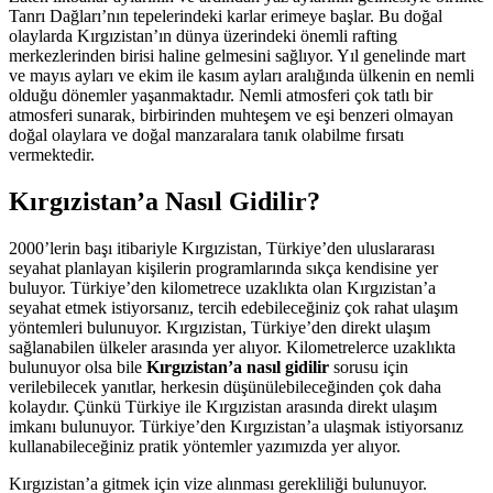
Tanrı Dağları’nın tepelerindeki karlar erimeye başlar. Bu doğal
olaylarda Kırgızistan’ın dünya üzerindeki önemli rafting
merkezlerinden birisi haline gelmesini sağlıyor. Yıl genelinde mart
ve mayıs ayları ve ekim ile kasım ayları aralığında ülkenin en nemli
olduğu dönemler yaşanmaktadır. Nemli atmosferi çok tatlı bir
atmosferi sunarak, birbirinden muhteşem ve eşi benzeri olmayan
doğal olaylara ve doğal manzaralara tanık olabilme fırsatı
vermektedir.
Kırgızistan’a Nasıl Gidilir?
2000’lerin başı itibariyle Kırgızistan, Türkiye’den uluslararası
seyahat planlayan kişilerin programlarında sıkça kendisine yer
buluyor. Türkiye’den kilometrece uzaklıkta olan Kırgızistan’a
seyahat etmek istiyorsanız, tercih edebileceğiniz çok rahat ulaşım
yöntemleri bulunuyor. Kırgızistan, Türkiye’den direkt ulaşım
sağlanabilen ülkeler arasında yer alıyor. Kilometrelerce uzaklıkta
bulunuyor olsa bile
Kırgızistan’a nasıl gidilir
sorusu için
verilebilecek yanıtlar, herkesin düşünülebileceğinden çok daha
kolaydır. Çünkü Türkiye ile Kırgızistan arasında direkt ulaşım
imkanı bulunuyor. Türkiye’den Kırgızistan’a ulaşmak istiyorsanız
kullanabileceğiniz pratik yöntemler yazımızda yer alıyor.
Kırgızistan’a gitmek için vize alınması gerekliliği bulunuyor.