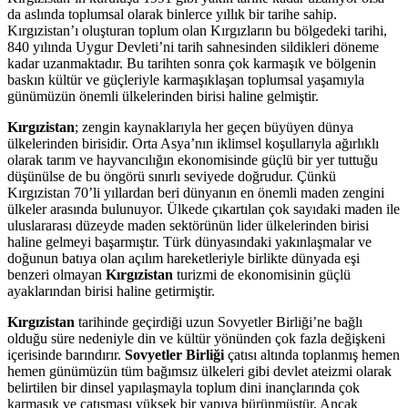
da aslında toplumsal olarak binlerce yıllık bir tarihe sahip.
Kırgızistan’ı oluşturan toplum olan Kırgızların bu bölgedeki tarihi,
840 yılında Uygur Devleti’ni tarih sahnesinden sildikleri döneme
kadar uzanmaktadır. Bu tarihten sonra çok karmaşık ve bölgenin
baskın kültür ve güçleriyle karmaşıklaşan toplumsal yaşamıyla
günümüzün önemli ülkelerinden birisi haline gelmiştir.
Kırgızistan
; zengin kaynaklarıyla her geçen büyüyen dünya
ülkelerinden birisidir. Orta Asya’nın iklimsel koşullarıyla ağırlıklı
olarak tarım ve hayvancılığın ekonomisinde güçlü bir yer tuttuğu
düşünülse de bu öngörü sınırlı seviyede doğrudur. Çünkü
Kırgızistan 70’li yıllardan beri dünyanın en önemli maden zengini
ülkeler arasında bulunuyor. Ülkede çıkartılan çok sayıdaki maden ile
uluslararası düzeyde maden sektörünün lider ülkelerinden birisi
haline gelmeyi başarmıştır. Türk dünyasındaki yakınlaşmalar ve
doğunun batıya olan açılım hareketleriyle birlikte dünyada eşi
benzeri olmayan
Kırgızistan
turizmi de ekonomisinin güçlü
ayaklarından birisi haline getirmiştir.
Kırgızistan
tarihinde geçirdiği uzun Sovyetler Birliği’ne bağlı
olduğu süre nedeniyle din ve kültür yönünden çok fazla değişkeni
içerisinde barındırır.
Sovyetler Birliği
çatısı altında toplanmış hemen
hemen günümüzün tüm bağımsız ülkeleri gibi devlet ateizmi olarak
belirtilen bir dinsel yapılaşmayla toplum dini inançlarında çok
karmaşık ve çatışması yüksek bir yapıya bürünmüştür. Ancak