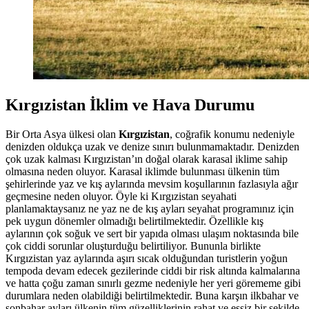
Kırgızistan İklim ve Hava Durumu
Bir Orta Asya ülkesi olan
Kırgızistan
, coğrafik konumu nedeniyle
denizden oldukça uzak ve denize sınırı bulunmamaktadır. Denizden
çok uzak kalması Kırgızistan’ın doğal olarak karasal iklime sahip
olmasına neden oluyor. Karasal iklimde bulunması ülkenin tüm
şehirlerinde yaz ve kış aylarında mevsim koşullarının fazlasıyla ağır
geçmesine neden oluyor. Öyle ki Kırgızistan seyahati
planlamaktaysanız ne yaz ne de kış ayları seyahat programınız için
pek uygun dönemler olmadığı belirtilmektedir. Özellikle kış
aylarının çok soğuk ve sert bir yapıda olması ulaşım noktasında bile
çok ciddi sorunlar oluşturduğu belirtiliyor. Bununla birlikte
Kırgızistan yaz aylarında aşırı sıcak olduğundan turistlerin yoğun
tempoda devam edecek gezilerinde ciddi bir risk altında kalmalarına
ve hatta çoğu zaman sınırlı gezme nedeniyle her yeri görememe gibi
durumlara neden olabildiği belirtilmektedir. Buna karşın ilkbahar ve
sonbahar ayları ülkenin tüm güzelliklerinin rahat ve eşsiz bir şekilde