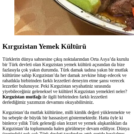
Kırgızistan Yemek Kültürü
Türklerin dünya sahnesine çıkış noktalarından Orta Asya’da kurulu
bir Türk devleti olan Kırgızistan yemek kültürü açısından da bize
fazlasıyla çok yakın durumda. Türk damak tadına yakın bir mutfak
kültürüne sahip Kırgızistan’da her damak zevkine hitap edecek ve
rahatlıkla birbirinden farklı lezzetleri deneyim etme şansı verecek
lezzetler bulunuyor. Peki Kırgızistan seyahatiniz sırasında
yiyebileceğiniz geleneksel ve kültürel Kırgızistan yemekleri neler?
Kırgızistan mutfağı
ile ilgili birbirinden farklı lezzetleri
derlediğimiz yazımızın devamını okuyabilirsiniz.
Kırgızistan’da mutfak kültürüne, milli kimlik değeri yüklenmekte ve
bu sebeple de büyük bir hassasiyet göstermektedir. Hatta öyle ki
binlerce yıllık Türk geleneği olan lezzet ve yemek alışkanlıkları da
Kırgızistan’da toplumunda halen görülmeye devam ediliyor. Dünya
üzerindeki pek çok Türk devleti tarafından artık geride bırakılmış