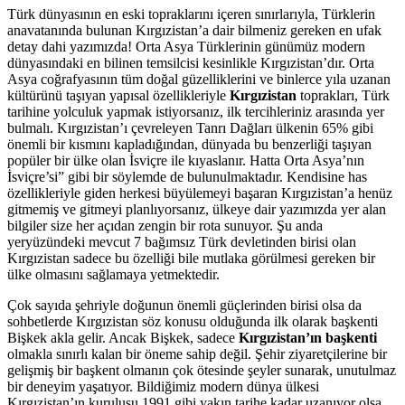
Türk dünyasının en eski topraklarını içeren sınırlarıyla, Türklerin
anavatanında bulunan Kırgızistan’a dair bilmeniz gereken en ufak
detay dahi yazımızda! Orta Asya Türklerinin günümüz modern
dünyasındaki en bilinen temsilcisi kesinlikle Kırgızistan’dır. Orta
Asya coğrafyasının tüm doğal güzelliklerini ve binlerce yıla uzanan
kültürünü taşıyan yapısal özellikleriyle
Kırgızistan
toprakları, Türk
tarihine yolculuk yapmak istiyorsanız, ilk tercihleriniz arasında yer
bulmalı. Kırgızistan’ı çevreleyen Tanrı Dağları ülkenin 65% gibi
önemli bir kısmını kapladığından, dünyada bu benzerliği taşıyan
popüler bir ülke olan İsviçre ile kıyaslanır. Hatta Orta Asya’nın
İsviçre’si” gibi bir söylemde de bulunulmaktadır. Kendisine has
özellikleriyle giden herkesi büyülemeyi başaran Kırgızistan’a henüz
gitmemiş ve gitmeyi planlıyorsanız, ülkeye dair yazımızda yer alan
bilgiler size her açıdan zengin bir rota sunuyor. Şu anda
yeryüzündeki mevcut 7 bağımsız Türk devletinden birisi olan
Kırgızistan sadece bu özelliği bile mutlaka görülmesi gereken bir
ülke olmasını sağlamaya yetmektedir.
Çok sayıda şehriyle doğunun önemli güçlerinden birisi olsa da
sohbetlerde Kırgızistan söz konusu olduğunda ilk olarak başkenti
Bişkek akla gelir. Ancak Bişkek, sadece
Kırgızistan’ın başkenti
olmakla sınırlı kalan bir öneme sahip değil. Şehir ziyaretçilerine bir
gelişmiş bir başkent olmanın çok ötesinde şeyler sunarak, unutulmaz
bir deneyim yaşatıyor. Bildiğimiz modern dünya ülkesi
Kırgızistan’ın kuruluşu 1991 gibi yakın tarihe kadar uzanıyor olsa