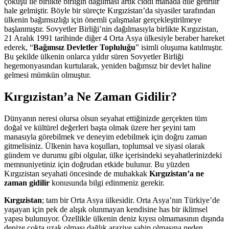
çöküşü ile birlikte birliğin dağılması artık ciddi manada dile getirilir
hale gelmiştir. Böyle bir süreçte Kırgızistan’da siyasiler tarafından
ülkenin bağımsızlığı için önemli çalışmalar gerçekleştirilmeye
başlanmıştır. Sovyetler Birliği’nin dağılmasıyla birlikte Kırgızistan,
21 Aralık 1991 tarihinde diğer 4 Orta Asya ülkesiyle beraber hareket
ederek, “
Bağımsız Devletler Topluluğu
” isimli oluşuma katılmıştır.
Bu şekilde ülkenin onlarca yıldır süren Sovyetler Birliği
hegemonyasından kurtularak, yeniden bağımsız bir devlet haline
gelmesi mümkün olmuştur.
Kırgızistan’a Ne Zaman Gidilir?
Dünyanın neresi olursa olsun seyahat ettiğinizde gerçekten tüm
doğal ve kültürel değerleri başta olmak üzere her şeyini tam
manasıyla görebilmek ve deneyim edebilmek için doğru zaman
gitmelisiniz. Ülkenin hava koşulları, toplumsal ve siyasi olarak
gündem ve durumu gibi olgular, ülke içerisindeki seyahatlerinizdeki
memnuniyetiniz için doğrudan etkide bulunur. Bu yüzden
Kırgızistan seyahati öncesinde de muhakkak
Kırgızistan’a ne
zaman gidilir
konusunda bilgi edinmeniz gerekir.
Kırgızistan
; tam bir Orta Asya ülkesidir. Orta Asya’nın Türkiye’de
yaşayan için pek de alışık olunmayan kendisine has bir iklimsel
yapısı bulunuyor. Özellikle ülkenin deniz kıyısı olmamasının dışında
denize çokta uzak olması dağlık araziye sahip olmasına neden