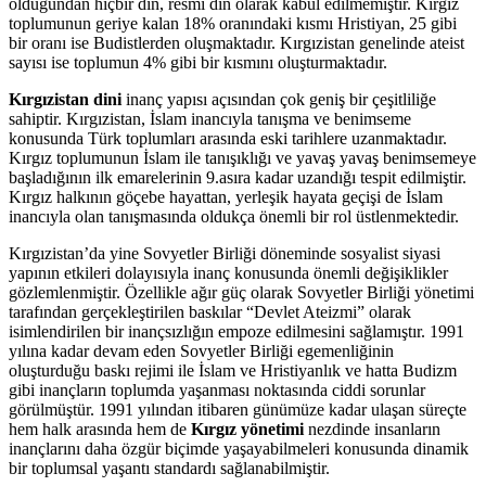
olduğundan hiçbir din, resmi din olarak kabul edilmemiştir. Kırgız
toplumunun geriye kalan 18% oranındaki kısmı Hristiyan, 25 gibi
bir oranı ise Budistlerden oluşmaktadır. Kırgızistan genelinde ateist
sayısı ise toplumun 4% gibi bir kısmını oluşturmaktadır.
Kırgızistan dini
inanç yapısı açısından çok geniş bir çeşitliliğe
sahiptir. Kırgızistan, İslam inancıyla tanışma ve benimseme
konusunda Türk toplumları arasında eski tarihlere uzanmaktadır.
Kırgız toplumunun İslam ile tanışıklığı ve yavaş yavaş benimsemeye
başladığının ilk emarelerinin 9.asıra kadar uzandığı tespit edilmiştir.
Kırgız halkının göçebe hayattan, yerleşik hayata geçişi de İslam
inancıyla olan tanışmasında oldukça önemli bir rol üstlenmektedir.
Kırgızistan’da yine Sovyetler Birliği döneminde sosyalist siyasi
yapının etkileri dolayısıyla inanç konusunda önemli değişiklikler
gözlemlenmiştir. Özellikle ağır güç olarak Sovyetler Birliği yönetimi
tarafından gerçekleştirilen baskılar “Devlet Ateizmi” olarak
isimlendirilen bir inançsızlığın empoze edilmesini sağlamıştır. 1991
yılına kadar devam eden Sovyetler Birliği egemenliğinin
oluşturduğu baskı rejimi ile İslam ve Hristiyanlık ve hatta Budizm
gibi inançların toplumda yaşanması noktasında ciddi sorunlar
görülmüştür. 1991 yılından itibaren günümüze kadar ulaşan süreçte
hem halk arasında hem de
Kırgız yönetimi
nezdinde insanların
inançlarını daha özgür biçimde yaşayabilmeleri konusunda dinamik
bir toplumsal yaşantı standardı sağlanabilmiştir.