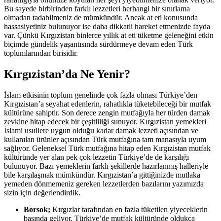
Bu sayede birbirinden farklı lezzetleri herhangi bir sınırlama
olmadan tadabilmeniz de mümkündür. Ancak at eti konusunda
hassasiyetiniz bulunuyor ise daha dikkatli hareket etmenizde fayda
var. Çünkü Kırgızistan binlerce yıllık at eti tüketme geleneğini etkin
biçimde gündelik yaşantısında sürdürmeye devam eden Türk
toplumlarından birisidir.
Kırgızistan’da Ne Yenir?
İslam etkisinin toplum genelinde çok fazla olması Türkiye’den
Kırgızistan’a seyahat edenlerin, rahatlıkla tüketebileceği bir mutfak
kültürüne sahiptir. Son derece zengin mutfağıyla her türden damak
zevkine hitap edecek bir çeşitliliği sunuyor. Kırgızistan yemekleri
İslami usullere uygun olduğu kadar damak lezzeti açısından ve
kullanılan ürünler açısından Türk mutfağına tam manasıyla uyum
sağlıyor. Geleneksel Türk mutfağına hitap eden Kırgızistan mutfak
kültüründe yer alan pek çok lezzetin Türkiye’de de karşılığı
bulunuyor. Bazı yemeklerin farklı şekillerde hazırlanmış halleriyle
bile karşılaşmak mümkündür. Kırgızistan’a gittiğinizde mutlaka
yemeden dönmemeniz gereken lezzetlerden bazılarını yazımızda
sizin için değerlendirdik.
Borsok;
Kırgızlar tarafından en fazla tüketilen yiyeceklerin
başında geliyor. Türkiye’de mutfak kültüründe oldukça