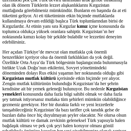
olan ilk dönem Türklerin lezzet alışkanlıklarını Kırgızistan
mutfağında görebilmeniz mümkündür. Bunların en başında da at eti
tüketimi geliyor. At eti tüketiminin etkin biçimde mutfaklarda
kullanılmaya devam edildiği başlıca Türk toplumlarından birisi de
Kırgızlardır. At etinin yanı sıra Kırgızlar
kımız
içme konusunda da
toplumca oldukça yüksek oranlara sahiptir. Kırgızistan’ın her
noktasında kımızı kolay bir şekilde bulabilir ve lezzetini deneyim
edebilirsiniz.
Her açıdan Türkiye’de mevcut olan mutfakla çok önemli
benzerlikler içeriyor olsa da önemli farklılıkları da yok değil.
Özellikle Orta Asya’da Türk bölgesinin başlangıcında bulunmasıyla
birlikte Uzak Doğu’nun etkilerini, Sovyet yönetimindeki
döneminden dolayı Rus etkisi yaşamın her noktasında olduğu gibi
Kırgızistan mutfak kültürü
içerisinde etkin biçimde yer alıyor.
Zengin mutfak kültürünün bulunduğu Kırgızistan’da her şehrin
kendisine ait bir yemek geleneği bulunuyor. Bu nedenle
Kırgızistan
yemekleri
konusunda daha fazla bilgi sahibi olmak ve daha fazla
şey tatmak istiyorsanız mutlaka tüm şehirleri mümkün olabildiğince
gezmeniz gerekiyor. Her bir durakta farklı ve yeni lezzetlerle
tanışabileceğiniz Kırgızistan’da bazı tarifler çok tanıdık gelse de
bazıları daha önce hiç duyulmayan şeyler olacaktır. Ne olursa olsun
mutfak kültürü ve damak zevkinin geleneksel Türk yapısıyla halen
bağdaşık olması ve pek çok şeyi halen koruyor olması gönül
rahatlığıyla önünüze koyulan her şeyi yiyebilmenize olanak veriyor.