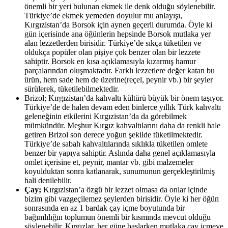
önemli bir yeri bulunan ekmek ile denk olduğu söylenebilir.
Türkiye’de ekmek yemeden doyulur mu anlayışı,
Kırgızistan’da Borsok için aynen geçerli durumda. Öyle ki
gün içerisinde ana öğünlerin hepsinde Borsok mutlaka yer
alan lezzetlerden birisidir. Türkiye’de sıkça tüketilen ve
oldukça popüler olan pişiye çok benzer olan bir lezzete
sahiptir. Borsok en kısa açıklamasıyla kızarmış hamur
parçalarından oluşmaktadır. Farklı lezzetlere değer katan bu
ürün, hem sade hem de üzerine(reçel, peynir vb.) bir şeyler
sürülerek, tüketilebilmektedir.
Brizol; Kırgızistan’da kahvaltı kültürü büyük bir önem taşıyor.
Türkiye’de de halen devam eden binlerce yıllık Türk kahvaltı
geleneğinin etkilerini Kırgızistan’da da görebilmek
mümkündür. Meşhur Kırgız kahvaltılarını daha da renkli hale
getiren Brizol son derece yoğun şekilde tüketilmektedir.
Türkiye’de sabah kahvaltılarında sıklıkla tüketilen omlete
benzer bir yapıya sahiptir. Aslında daha genel açıklamasıyla
omlet içerisine et, peynir, mantar vb. gibi malzemeler
koyulduktan sonra katlanarak, sunumunun gerçekleştirilmiş
hali denilebilir.
Çay;
Kırgızistan’a özgü bir lezzet olmasa da onlar içinde
bizim gibi vazgeçilemez şeylerden birisidir. Öyle ki her öğün
sonrasında en az 1 bardak çay içme boyutunda bir
bağımlılığın toplumun önemli bir kısmında mevcut olduğu
söylenebilir. Kırgızlar, her güne başlarken mutlaka çay içmeye