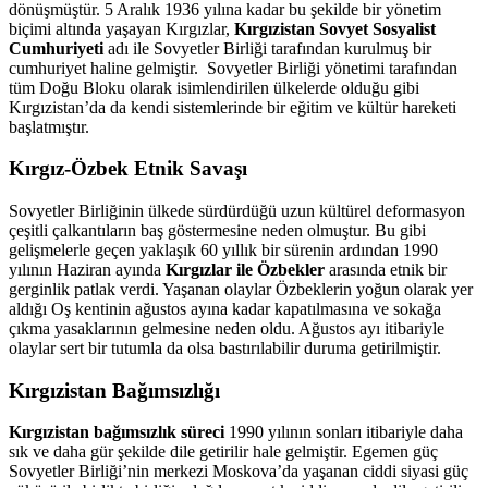
dönüşmüştür. 5 Aralık 1936 yılına kadar bu şekilde bir yönetim
biçimi altında yaşayan Kırgızlar,
Kırgızistan Sovyet Sosyalist
Cumhuriyeti
adı ile Sovyetler Birliği tarafından kurulmuş bir
cumhuriyet haline gelmiştir. Sovyetler Birliği yönetimi tarafından
tüm Doğu Bloku olarak isimlendirilen ülkelerde olduğu gibi
Kırgızistan’da da kendi sistemlerinde bir eğitim ve kültür hareketi
başlatmıştır.
Kırgız-Özbek Etnik Savaşı
Sovyetler Birliğinin ülkede sürdürdüğü uzun kültürel deformasyon
çeşitli çalkantıların baş göstermesine neden olmuştur. Bu gibi
gelişmelerle geçen yaklaşık 60 yıllık bir sürenin ardından 1990
yılının Haziran ayında
Kırgızlar ile Özbekler
arasında etnik bir
gerginlik patlak verdi. Yaşanan olaylar Özbeklerin yoğun olarak yer
aldığı Oş kentinin ağustos ayına kadar kapatılmasına ve sokağa
çıkma yasaklarının gelmesine neden oldu. Ağustos ayı itibariyle
olaylar sert bir tutumla da olsa bastırılabilir duruma getirilmiştir.
Kırgızistan Bağımsızlığı
Kırgızistan bağımsızlık süreci
1990 yılının sonları itibariyle daha
sık ve daha gür şekilde dile getirilir hale gelmiştir. Egemen güç
Sovyetler Birliği’nin merkezi Moskova’da yaşanan ciddi siyasi güç