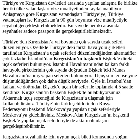
Türkiye ve Kırgızistan devletleri arasında yapılan anlaşma ile birlikte
her iki ülke vatandaşları vize muafiyetinden faydalanabiliyor.
Anlaşmaya göre Kırgızistan vatandaşları Türkiye’ye, Türkiye
vatandaşları ise Kırgızistan’a 90 gün boyunca vize muafiyetiyle
seyahat gerçekleştirebilmektedir. Bu sayede her iki arasında
seyahatler sadece pasaport ile gerçekleştirilebilmektedir.
Türkiye’den Kırgızistan’a yıl boyunca çok sayıda uçak seferi
düzenleniyor. Özellikle Türkiye’deki farklı hava yolu şirketleri
tarafından Kırgızistan’a uçak seferleri düzenlendiğinden alternatifler
çok fazladır. İstanbul’dan
Kırgızistan’ın başkenti
Bişkek’e direkt
uçak seferleri bulunuyor. İstanbul Havalimanı’ndan kalkan farklı
havayolu şirketlerinin çok sayıda doğrudan Bişkek’teki Manas
Havalimanı’na iniş yapan seferleri bulunuyor. Uçuş süreleri ise yine
düşünüldüğünden çok daha düşük seviyede. Öyle ki İstanbul’dan
kalkan ve doğrudan Bişkek’e uçan bir sefer ile toplamda 4.5 saatte
kendinizi Kırgızistan’ın başkenti Bişkek’te bulabiliyorsunuz.
Aktarmalı uçuş seçeneğini de Kırgızistan’a ulaşmak için
kullanabilirsiniz. Türkiye’nin farklı şehirlerinden Rusya
Federasyonu başkenti Moskova’ya yapılan uçak seferleriyle
Moskova’ya gidebilirsiniz. Moskova’dan Kırgızistan’ın başkenti
Bişkek’e yapılan uçak seferleriyle de aktarmalı ulaşım
gerçekleştirebilirsiniz.
Kırgızistan seyahatiniz için uygun uçak bileti konusunda yoğun