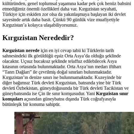
kültüründen, genel toplumsal yaşamına kadar pek çok henüz bahsini
etmediğimiz önemli özellikleri daha var. Kırgızistan seyahati,
Türkiye için eskiden zor olsa da yakınlaşmaya başlayan iki devlet
sayesinde artık daha basit. Çünkü 90 günlük vize muafiyetiyle
Kırgızistan’a kolayca ulaşabiliyorsunuz.
Kırgızistan Nerededir?
Kırgızistan nerede
için en iyi cevap tabii ki Türklerin tarih
sahnesindeki ilk görüldüğü eşsiz Orta Asya’da olduğu şeklinde
olacaktır. Uçsuz bucaksız şeklinde telaffuz edilebilecek Asya
kıtasının ortasında bulunmaktadır. Orta Asya’nın medarı iftiharı
“Tanrı Dağları” ile çevrilmiş doğal sınırları bulunmaktadır.
Kırgızistan’ın denize sınırı ise bulunmamaktadır. Kuzeyinde bir
diğer bağımsız Türk devleti Kırgızistan, batısında yine bir Türk
devleti Özbekistan, güneydoğusunda bir Türk devleti Tacikistan ve
güneybatısında ise Çin ile sınır komşusudur. Yani
Kırgızistan sınır
komşuları
açısından güneybatısı dışında Türk coğrafyasıyla
bütünleşik bir konuma sahiptir.