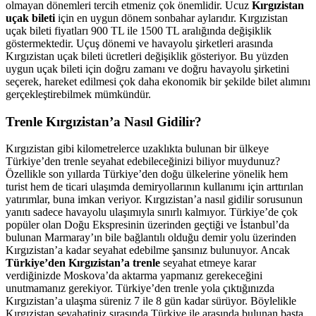
olmayan dönemleri tercih etmeniz çok önemlidir. Ucuz
Kırgızistan
uçak bileti
için en uygun dönem sonbahar aylarıdır. Kırgızistan
uçak bileti fiyatları 900 TL ile 1500 TL aralığında değişiklik
göstermektedir. Uçuş dönemi ve havayolu şirketleri arasında
Kırgızistan uçak bileti ücretleri değişiklik gösteriyor. Bu yüzden
uygun uçak bileti için doğru zamanı ve doğru havayolu şirketini
seçerek, hareket edilmesi çok daha ekonomik bir şekilde bilet alımını
gerçekleştirebilmek mümkündür.
Trenle Kırgızistan’a Nasıl Gidilir?
Kırgızistan gibi kilometrelerce uzaklıkta bulunan bir ülkeye
Türkiye’den trenle seyahat edebileceğinizi biliyor muydunuz?
Özellikle son yıllarda Türkiye’den doğu ülkelerine yönelik hem
turist hem de ticari ulaşımda demiryollarının kullanımı için arttırılan
yatırımlar, buna imkan veriyor. Kırgızistan’a nasıl gidilir sorusunun
yanıtı sadece havayolu ulaşımıyla sınırlı kalmıyor. Türkiye’de çok
popüler olan Doğu Ekspresinin üzerinden geçtiği ve İstanbul’da
bulunan Marmaray’ın bile bağlantılı olduğu demir yolu üzerinden
Kırgızistan’a kadar seyahat edebilme şansınız bulunuyor. Ancak
Türkiye’den Kırgızistan’a trenle
seyahat etmeye karar
verdiğinizde Moskova’da aktarma yapmanız gerekeceğini
unutmamanız gerekiyor. Türkiye’den trenle yola çıktığınızda
Kırgızistan’a ulaşma süreniz 7 ile 8 gün kadar sürüyor. Böylelikle
Kırgızistan seyahatiniz sırasında Türkiye ile arasında bulunan başta