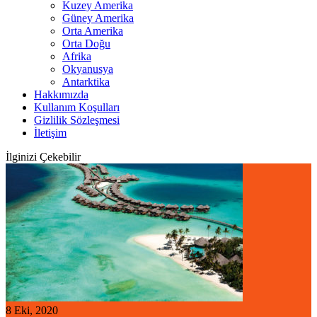
Kuzey Amerika
Güney Amerika
Orta Amerika
Orta Doğu
Afrika
Okyanusya
Antarktika
Hakkımızda
Kullanım Koşulları
Gizlilik Sözleşmesi
İletişim
İlginizi Çekebilir
8 Eki, 2020