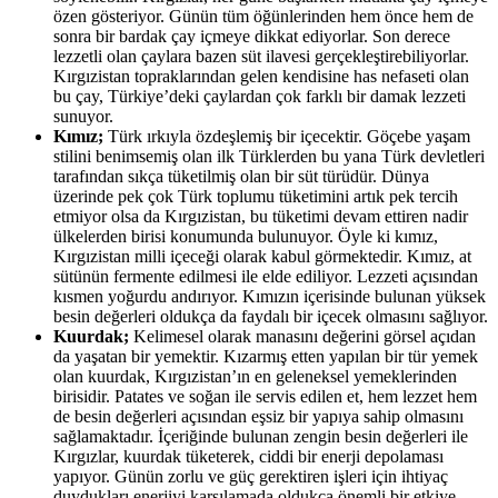
özen gösteriyor. Günün tüm öğünlerinden hem önce hem de
sonra bir bardak çay içmeye dikkat ediyorlar. Son derece
lezzetli olan çaylara bazen süt ilavesi gerçekleştirebiliyorlar.
Kırgızistan topraklarından gelen kendisine has nefaseti olan
bu çay, Türkiye’deki çaylardan çok farklı bir damak lezzeti
sunuyor.
Kımız;
Türk ırkıyla özdeşlemiş bir içecektir. Göçebe yaşam
stilini benimsemiş olan ilk Türklerden bu yana Türk devletleri
tarafından sıkça tüketilmiş olan bir süt türüdür. Dünya
üzerinde pek çok Türk toplumu tüketimini artık pek tercih
etmiyor olsa da Kırgızistan, bu tüketimi devam ettiren nadir
ülkelerden birisi konumunda bulunuyor. Öyle ki kımız,
Kırgızistan milli içeceği olarak kabul görmektedir. Kımız, at
sütünün fermente edilmesi ile elde ediliyor. Lezzeti açısından
kısmen yoğurdu andırıyor. Kımızın içerisinde bulunan yüksek
besin değerleri oldukça da faydalı bir içecek olmasını sağlıyor.
Kuurdak;
Kelimesel olarak manasını değerini görsel açıdan
da yaşatan bir yemektir. Kızarmış etten yapılan bir tür yemek
olan kuurdak, Kırgızistan’ın en geleneksel yemeklerinden
birisidir. Patates ve soğan ile servis edilen et, hem lezzet hem
de besin değerleri açısından eşsiz bir yapıya sahip olmasını
sağlamaktadır. İçeriğinde bulunan zengin besin değerleri ile
Kırgızlar, kuurdak tüketerek, ciddi bir enerji depolaması
yapıyor. Günün zorlu ve güç gerektiren işleri için ihtiyaç
duydukları enerjiyi karşılamada oldukça önemli bir etkiye