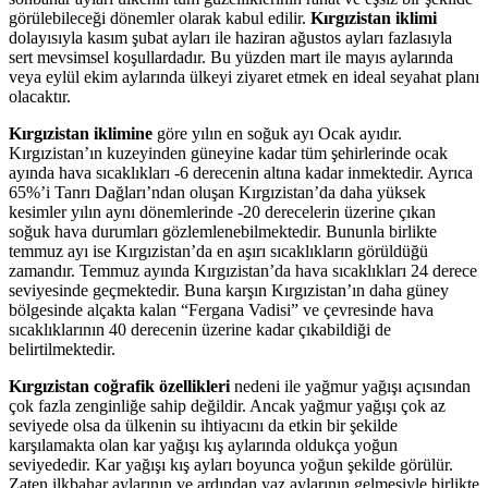
görülebileceği dönemler olarak kabul edilir.
Kırgızistan iklimi
dolayısıyla kasım şubat ayları ile haziran ağustos ayları fazlasıyla
sert mevsimsel koşullardadır. Bu yüzden mart ile mayıs aylarında
veya eylül ekim aylarında ülkeyi ziyaret etmek en ideal seyahat planı
olacaktır.
Kırgızistan iklimine
göre yılın en soğuk ayı Ocak ayıdır.
Kırgızistan’ın kuzeyinden güneyine kadar tüm şehirlerinde ocak
ayında hava sıcaklıkları -6 derecenin altına kadar inmektedir. Ayrıca
65%’i Tanrı Dağları’ndan oluşan Kırgızistan’da daha yüksek
kesimler yılın aynı dönemlerinde -20 derecelerin üzerine çıkan
soğuk hava durumları gözlemlenebilmektedir. Bununla birlikte
temmuz ayı ise Kırgızistan’da en aşırı sıcaklıkların görüldüğü
zamandır. Temmuz ayında Kırgızistan’da hava sıcaklıkları 24 derece
seviyesinde geçmektedir. Buna karşın Kırgızistan’ın daha güney
bölgesinde alçakta kalan “Fergana Vadisi” ve çevresinde hava
sıcaklıklarının 40 derecenin üzerine kadar çıkabildiği de
belirtilmektedir.
Kırgızistan coğrafik özellikleri
nedeni ile yağmur yağışı açısından
çok fazla zenginliğe sahip değildir. Ancak yağmur yağışı çok az
seviyede olsa da ülkenin su ihtiyacını da etkin bir şekilde
karşılamakta olan kar yağışı kış aylarında oldukça yoğun
seviyededir. Kar yağışı kış ayları boyunca yoğun şekilde görülür.
Zaten ilkbahar aylarının ve ardından yaz aylarının gelmesiyle birlikte